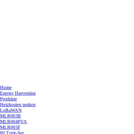
Home
Energy Harvesting
Produkte
Heizkosten senken
LoRaWAN
MLR003R
MLR004PVA
MLR003F
BLTzirk-Set