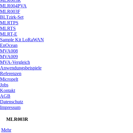
MLR003R
MLR004PVA
MLR003F
BLTzirk-Set
MLRTPS
MLRTS
MLRT-E
Sample Kit LoRaWAN
EnOcean
MVA008
MVA009
MVA-Vergleich
Anwendungsbeispiele
Referenzen
Micropelt
Jobs
Kontakt
AGB
Datenschutz
Impressum
MLR003R
Mehr