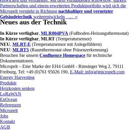
entwickelt und vermarktet. Mit dem vorhandenen Knowhow, starken
Partnerschaften und einem erweiterten Produktportfolio wird sich die
Micropelt verstärkt in Richtung
nachhaltiger und vernetzter
Gebäudetechnik
weiterentwickeln … »
Neues aus der Technik
In Kürze verfügbar
,
MLR004PVA
(Fußboden-Heizungsthermostat)
In Kürze verfügbar
,
MLRT
(Temperatursensor)
NEU
,
MLRT-E
(Temperatursensor mit Anlegefühlern)
NEU
:
MLRTS
(Raumthermostat ohne Präsenzerkennung)
Besuchen Sie unsern
Confluence Homespace
für technische
Dokumentationen.
Micropelt – Eine Marke der EH4 GmbH - Rimsinger Weg 2, 79111
Freiburg, Tel: +49 (0)761 95026 190,
E-Mail: info(at)micropelt.com
Energy Harvesting
Produkte
Heizkosten senken
LoRaWAN
EnOcean
Referenzen
Micropelt
Jobs
Kontakt
AGB